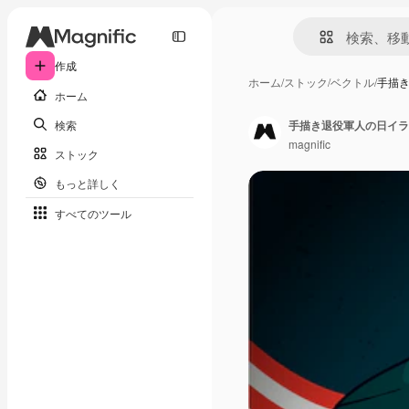
作成
ホーム
/
ストック
/
ベクトル
/
手描
ホーム
検索
手描き退役軍人の日イラ
magnific
ストック
もっと詳しく
すべてのツール