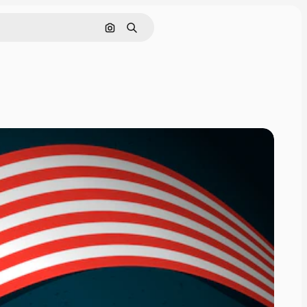
画像で検索
検索