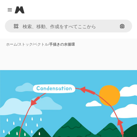
Magnific
Close menu
画像で
ホーム
/
ストック
/
ベクトル
/
手描きの水循環