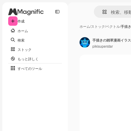
作成
ホーム
/
ストック
/
ベクトル
/
手描
ホーム
検索
手描きの雑草漫画イラス
pikisuperstar
ストック
もっと詳しく
すべてのツール