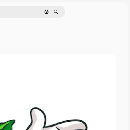
画像で検索
検索