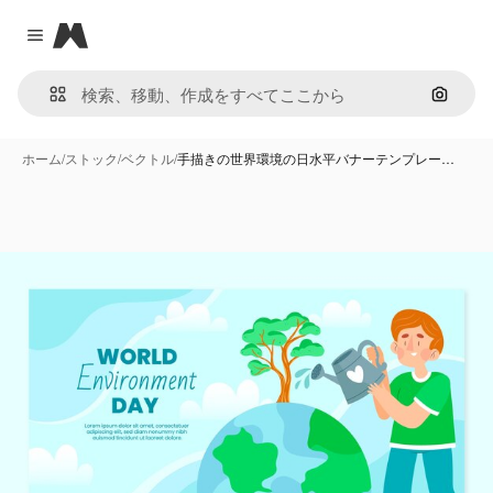
Magnific
Close menu
画像で
ホーム
/
ストック
/
ベクトル
/
手描きの世界環境の日水平バナーテンプレー…