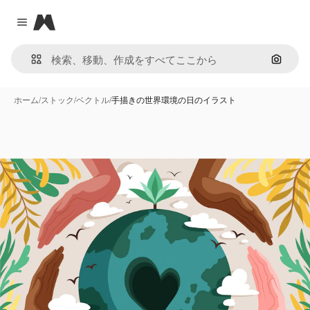
Magnific
Close menu
画像で
ホーム
/
ストック
/
ベクトル
/
手描きの世界環境の日のイラスト