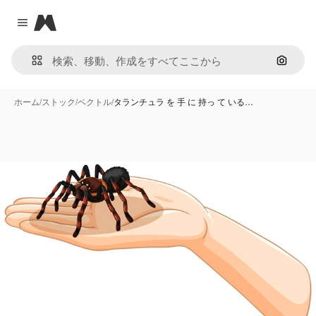
Magnific
Close menu
画像で
ホーム
/
ストック
/
ベクトル
/
タランチュラ を 手 に 持っ て いる…