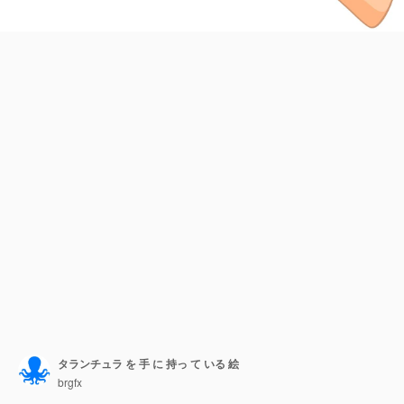
タランチュラ を 手 に 持っ て いる 絵
brgfx