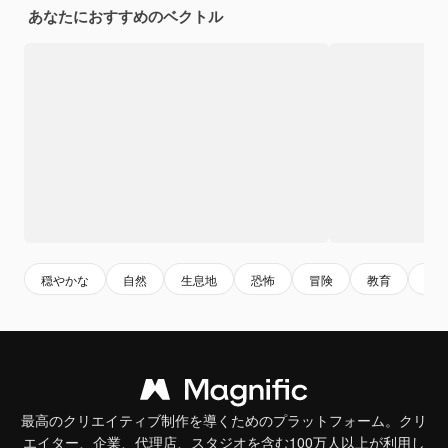
あなたにおすすめのベクトル
穏やかな
自然
生息地
恐怖
冒険
教育
学
最高のクリエイティブ制作を導くためのプラットフォーム。クリ
エイター、企業、代理店、スタジオを含む100万人以上が利用し