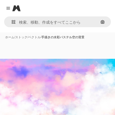
Magnific
Close menu
画像で
ホーム
/
ストック
/
ベクトル
/
手描きの水彩パステル空の背景