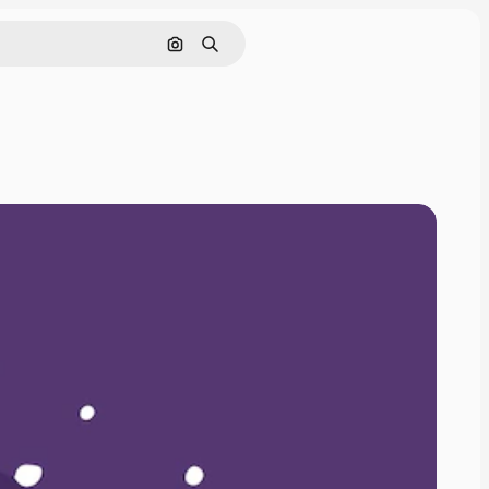
画像で検索
検索