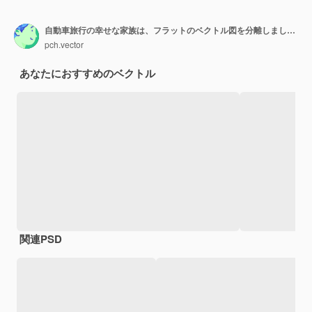
自動車旅行の幸せな家族は、フラットのベクトル図を分離しました。車の中で漫画の父、母、息子および娘の正面図。
pch.vector
あなたにおすすめのベクトル
関連PSD