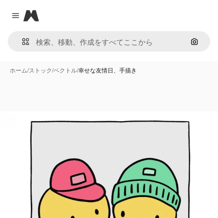
Magnific
Close menu
画像で
ホーム
/
ストック
/
ベクトル
/
幸せな友情日、手描き