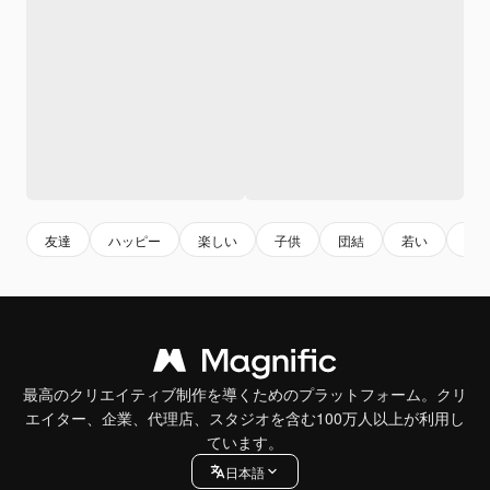
友達
ハッピー
楽しい
子供
団結
若い
グ
最高のクリエイティブ制作を導くためのプラットフォーム。クリ
エイター、企業、代理店、スタジオを含む100万人以上が利用し
ています。
日本語