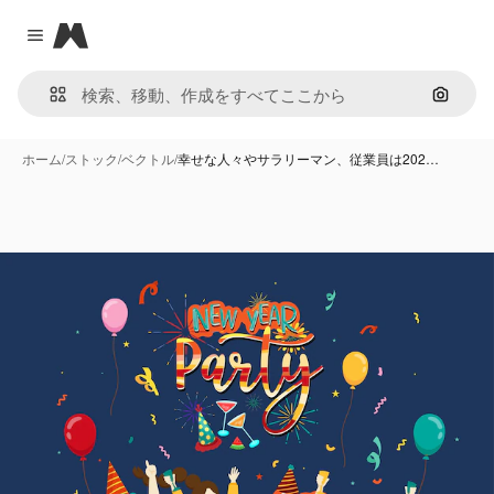
Magnific
Close menu
画像で
ホーム
/
ストック
/
ベクトル
/
幸せな人々やサラリーマン、従業員は202…