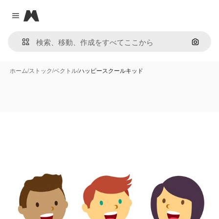
Magnific
Close menu
画像で
ホーム
/
ストック
/
ベクトル
/
ハッピースクールキッド