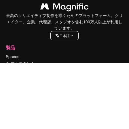
最高のクリエイティブ制作を導くためのプラットフォーム。クリ
エイター、企業、代理店、スタジオを含む100万人以上が利用し
ています。
日本語
製品
Spaces
AI アシスタント
AI 画像生成ツール
AI 動画生成ツール
AI 音声合成ツール
ストックコンテンツ
Claude/ChatGPT向けMCP
新規
エージェント
新規
API
モバイルアプリ
すべてのMagnificツール