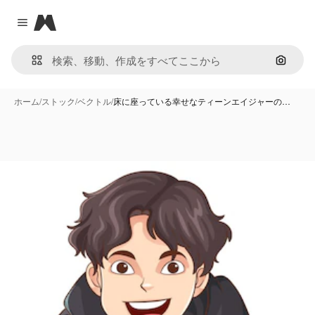
Magnific
Close menu
画像で
ホーム
/
ストック
/
ベクトル
/
床に座っている幸せなティーンエイジャーの…