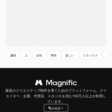
趣味
人
女性
男性
楽しい
リラックス
若
最高のクリエイティブ制作を導くためのプラットフォーム。クリ
エイター、企業、代理店、スタジオを含む100万人以上が利用し
ています。
日本語