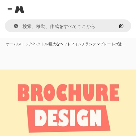
Magnific
Close menu
画像で
ホーム
/
ストック
/
ベクトル
/
巨大なヘッドフォンチラシテンプレートの近…