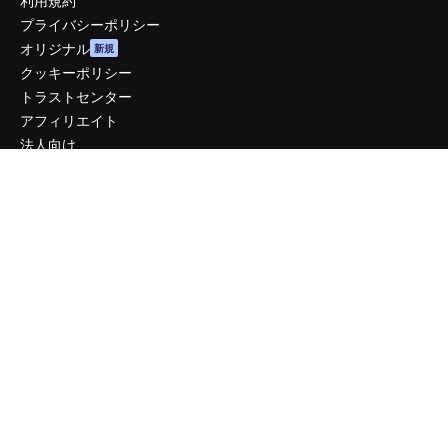
利用規約
プライバシーポリシー
オリジナル
新規
クッキーポリシー
トラストセンター
アフィリエイト
法人向け
運営
料金
会社概要
Reviews
採用情報
検索トレンド
ブログ
イベント
Slidesgo
コンテンツを販売する
プレスルーム