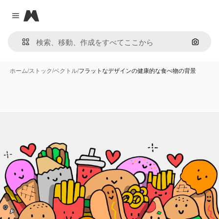
Magnific
Close menu
画像で
ホーム
/
ストック
/
ベクトル
/
フラットなデザインの健康的な食べ物の背景