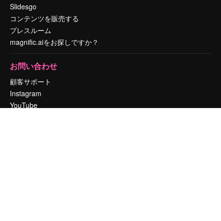
Slidesgo
コンテンツを販売する
プレスルーム
magnific.aiをお探しですか？
お問い合わせ
顧客サポート
Instagram
YouTube
LinkedIn
TikTok
Discord
X
Reddit
Copyright © 2010-
2026
Freepik Company S.L.U.
無断複写・転載を禁じま
す
.