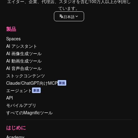
エイター、企業、代理店、スタジオを含む100万人以上が利用し
ています。
日本語
製品
Spaces
AI アシスタント
AI 画像生成ツール
AI 動画生成ツール
AI 音声合成ツール
ストックコンテンツ
Claude/ChatGPT向けMCP
新規
エージェント
新規
API
モバイルアプリ
すべてのMagnificツール
はじめに
Academy