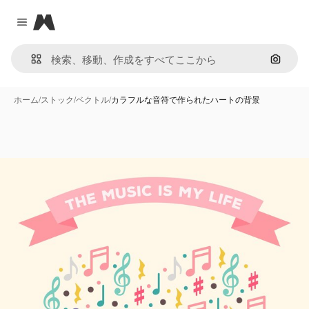
Magnific
Close menu
画像で
ホーム
/
ストック
/
ベクトル
/
カラフルな音符で作られたハートの背景