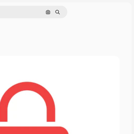
画像で検索
検索