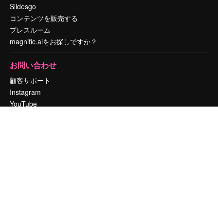
Slidesgo
コンテンツを販売する
プレスルーム
magnific.aiをお探しですか？
お問い合わせ
顧客サポート
Instagram
YouTube
LinkedIn
TikTok
Discord
X
Reddit
Copyright © 2010-
2026
Freepik Company S.L.U.
無断複写・転載を禁じま
す
.