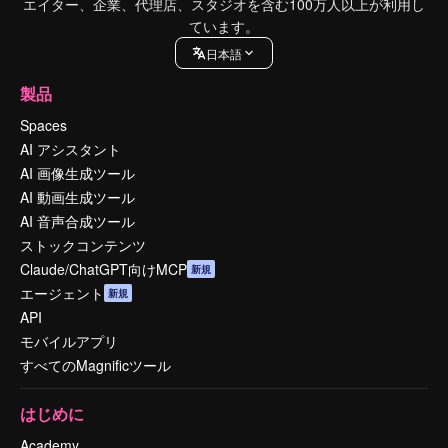
エイター、企業、代理店、スタジオを含む100万人以上が利用し
ています。
日本語
製品
Spaces
AI アシスタント
AI 画像生成ツール
AI 動画生成ツール
AI 音声合成ツール
ストックコンテンツ
Claude/ChatGPT向けMCP
新規
エージェント
新規
API
モバイルアプリ
すべてのMagnificツール
はじめに
Academy