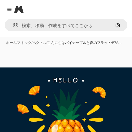
Magnific
Close menu
画像で
ホーム
/
ストック
/
ベクトル
/
こんにちはパイナップルと夏のフラットデザ…