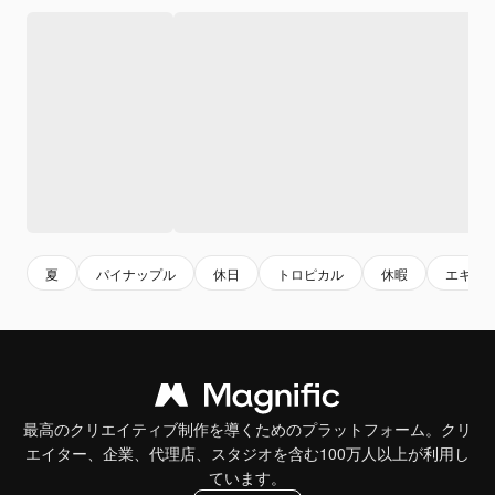
夏
パイナップル
休日
トロピカル
休暇
エキゾ
最高のクリエイティブ制作を導くためのプラットフォーム。クリ
エイター、企業、代理店、スタジオを含む100万人以上が利用し
ています。