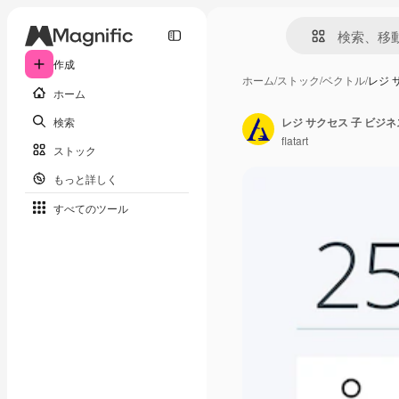
作成
ホーム
/
ストック
/
ベクトル
/
レジ 
ホーム
検索
レジ サクセス 子 ビジネ
flatart
ストック
もっと詳しく
すべてのツール