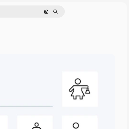
画像で検索
検索