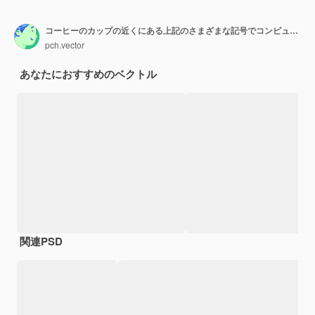
コーヒーのカップの近くにある上記のさまざまな記号でコンピューターに入力する人間の手。開いているラップトップフラットベクトル図の側面図。新技術、ミレニアル世代の仕事のコンセプト
pch.vector
あなたにおすすめのベクトル
関連PSD