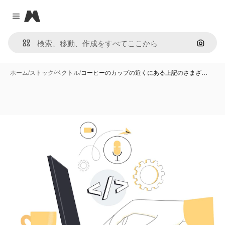
Magnific
Close menu
画像で
ホーム
/
ストック
/
ベクトル
/
コーヒーのカップの近くにある上記のさまざ…