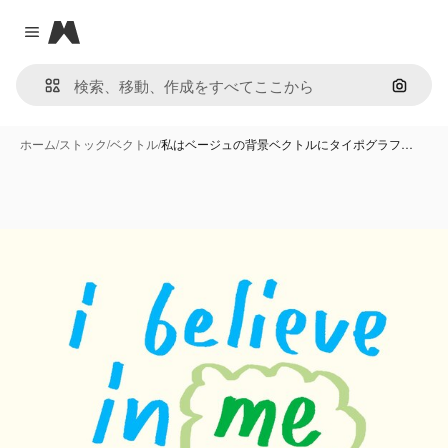
Magnific
Close menu
画像で
ホーム
/
ストック
/
ベクトル
/
私はベージュの背景ベクトルにタイポグラフ…