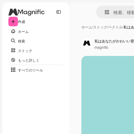
作成
ホーム
/
ストック
/
ベクトル
/
私は
ホーム
検索
私はあなたがかわいい背
magnific
ストック
もっと詳しく
すべてのツール