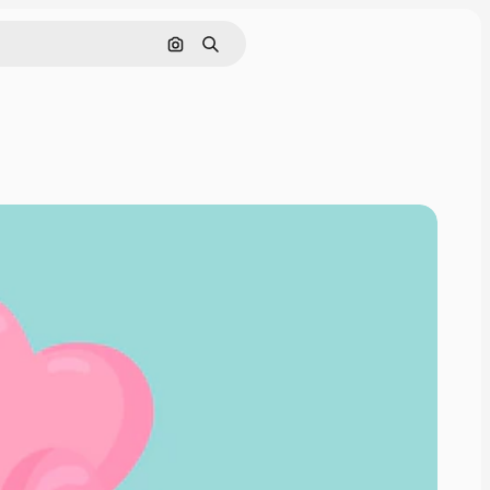
画像で検索
検索