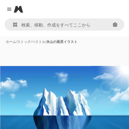
Magnific
Close menu
画像で
ホーム
/
ストック
/
ベクトル
/
氷山の風景イラスト