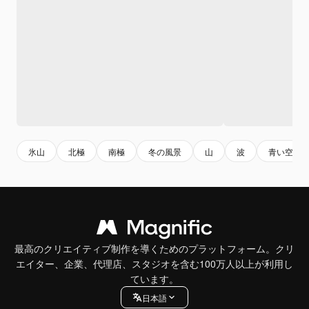
氷山
北極
南極
冬の風景
山
波
青い空
最高のクリエイティブ制作を導くためのプラットフォーム。クリ
エイター、企業、代理店、スタジオを含む100万人以上が利用し
ています。
日本語