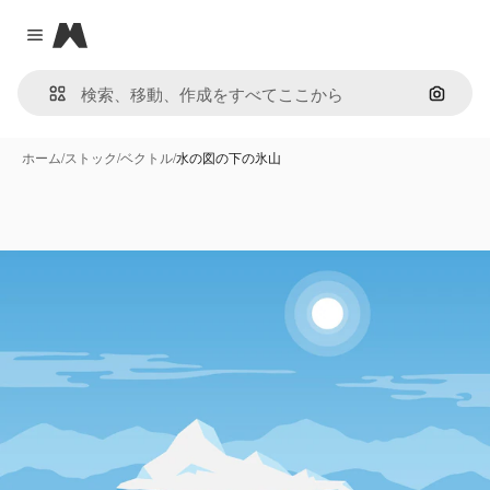
Magnific
Close menu
画像で
ホーム
/
ストック
/
ベクトル
/
水の図の下の氷山