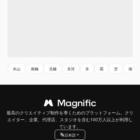
氷山
南極
北極
氷河
氷
霜
空
海洋
最高のクリエイティブ制作を導くためのプラットフォーム。クリ
エイター、企業、代理店、スタジオを含む100万人以上が利用し
ています。
日本語