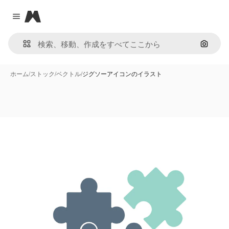
Magnific
Close menu
画像で
ホーム
/
ストック
/
ベクトル
/
ジグソーアイコンのイラスト