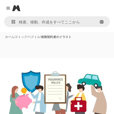
Magnific
Close menu
画像で
ホーム
/
ストック
/
ベクトル
/
保険契約者のイラスト