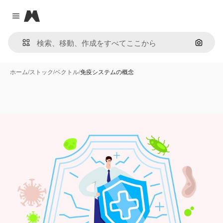
Magnific
Close menu
画像で
ホーム
/
ストック
/
ベクトル
/
免疫システムの概念