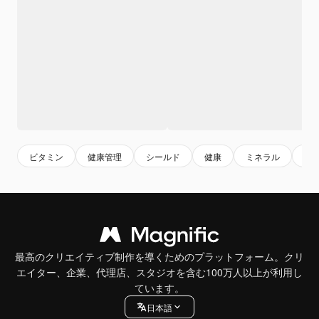
ビタミン
健康管理
シールド
健康
ミネラル
shi
最高のクリエイティブ制作を導くためのプラットフォーム。クリ
エイター、企業、代理店、スタジオを含む100万人以上が利用し
ています。
日本語