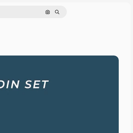
画像で検索
検索