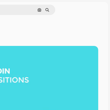
画像で検索
検索