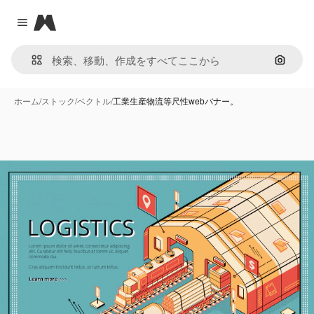
Magnific
Close menu
画像で
ホーム
/
ストック
/
ベクトル
/
工業生産物流等尺性webバナー。