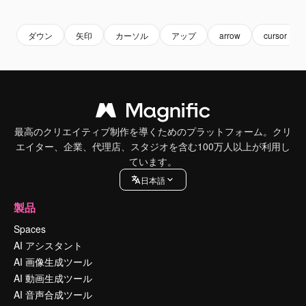
Premium
Premium
Premium
Premium
ダウン
矢印
カーソル
アップ
arrow
cursor
最高のクリエイティブ制作を導くためのプラットフォーム。クリ
エイター、企業、代理店、スタジオを含む100万人以上が利用し
ています。
日本語
製品
Spaces
AI アシスタント
AI 画像生成ツール
AI 動画生成ツール
AI 音声合成ツール