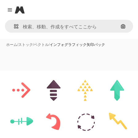
Magnific
Close menu
画像で
ホーム
/
ストック
/
ベクトル
/
インフォグラフィック矢印パック