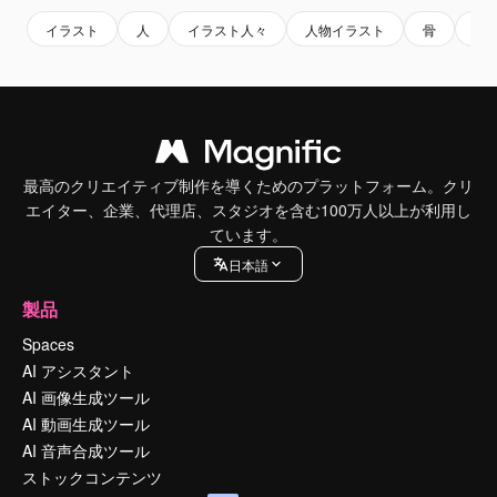
イラスト
人
イラスト人々
人物イラスト
骨
白
最高のクリエイティブ制作を導くためのプラットフォーム。クリ
エイター、企業、代理店、スタジオを含む100万人以上が利用し
ています。
日本語
製品
Spaces
AI アシスタント
AI 画像生成ツール
AI 動画生成ツール
AI 音声合成ツール
ストックコンテンツ