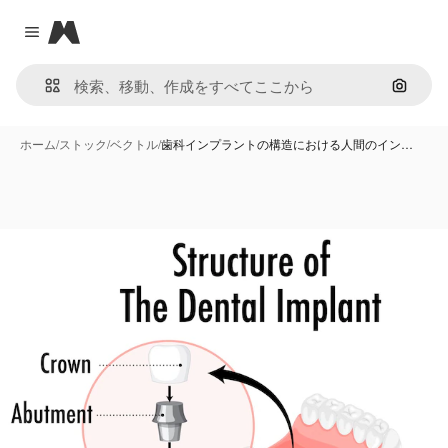
Magnific
Close menu
画像で
ホーム
/
ストック
/
ベクトル
/
歯科インプラントの構造における人間のイン…