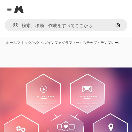
Magnific
Close menu
画像で
ホーム
/
ストック
/
ベクトル
/
インフォグラフィックステップ・テンプレー…