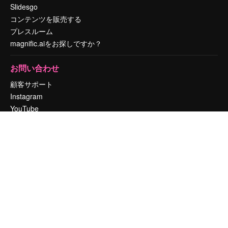
Slidesgo
コンテンツを販売する
プレスルーム
magnific.aiをお探しですか？
お問い合わせ
顧客サポート
Instagram
YouTube
LinkedIn
TikTok
Discord
X
Reddit
Copyright © 2010-
2026
Freepik Company S.L.U.
無断複写・転載を禁じま
す
.