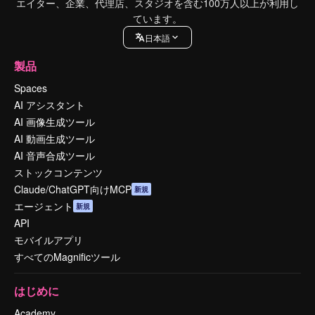
エイター、企業、代理店、スタジオを含む100万人以上が利用し
ています。
日本語
製品
Spaces
AI アシスタント
AI 画像生成ツール
AI 動画生成ツール
AI 音声合成ツール
ストックコンテンツ
Claude/ChatGPT向けMCP
新規
エージェント
新規
API
モバイルアプリ
すべてのMagnificツール
はじめに
Academy