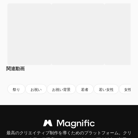
関連動画
Premium
Premium
Premium
Premium
祭り
お祝い
お祝い背景
若者
若い女性
女性
最高のクリエイティブ制作を導くためのプラットフォーム。クリ