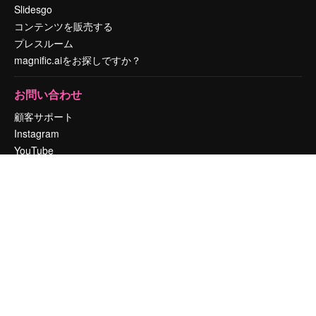
Slidesgo
コンテンツを販売する
プレスルーム
magnific.aiをお探しですか？
お問い合わせ
顧客サポート
Instagram
YouTube
LinkedIn
TikTok
Discord
X
Reddit
Copyright © 2010-
2026
Freepik Company S.L.U.
無断複写・転載を禁じま
す
.