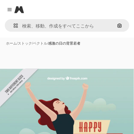
Magnific
Close menu
画像で
ホーム
/
ストック
/
ベクトル
/
感激の日の背景若者