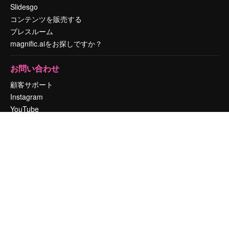
Slidesgo
コンテンツを販売する
プレスルーム
magnific.aiをお探しですか？
お問い合わせ
顧客サポート
Instagram
YouTube
LinkedIn
TikTok
Discord
X
Reddit
Copyright © 2010-
2026
Freepik Company S.L.U.
無断複写・転載を禁じま
す
.