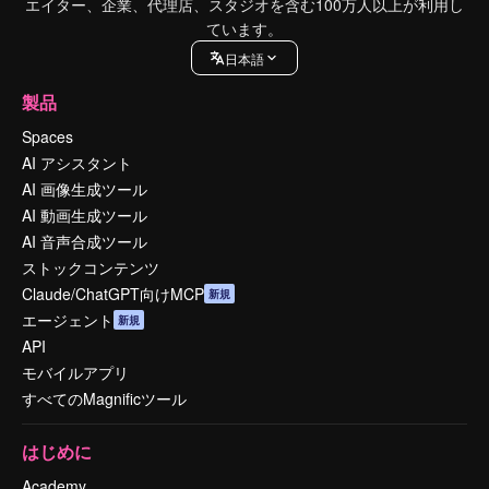
エイター、企業、代理店、スタジオを含む100万人以上が利用し
ています。
日本語
製品
Spaces
AI アシスタント
AI 画像生成ツール
AI 動画生成ツール
AI 音声合成ツール
ストックコンテンツ
Claude/ChatGPT向けMCP
新規
エージェント
新規
API
モバイルアプリ
すべてのMagnificツール
はじめに
Academy