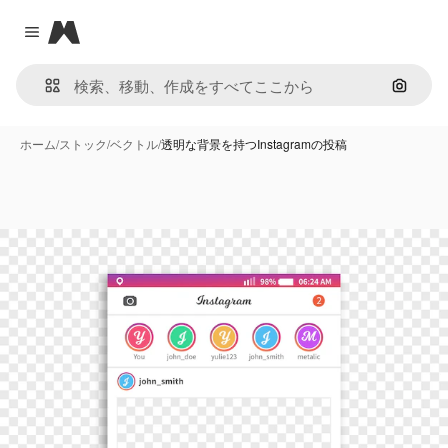
Magnific
Close menu
画像で
ホーム
/
ストック
/
ベクトル
/
透明な背景を持つInstagramの投稿