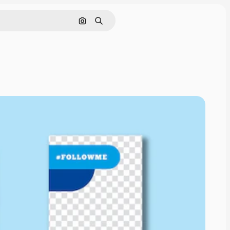
画像で検索
検索