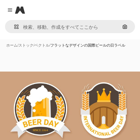
Magnific
Close menu
画像で
ホーム
/
ストック
/
ベクトル
/
フラットなデザインの国際ビールの日ラベル