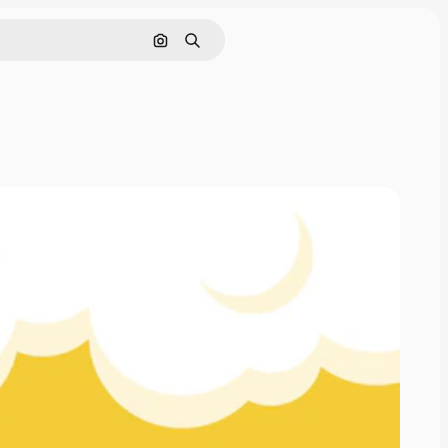
画像で検索
検索