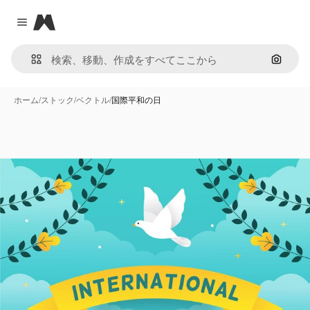
Magnific
Close menu
画像で
ホーム
/
ストック
/
ベクトル
/
国際平和の日