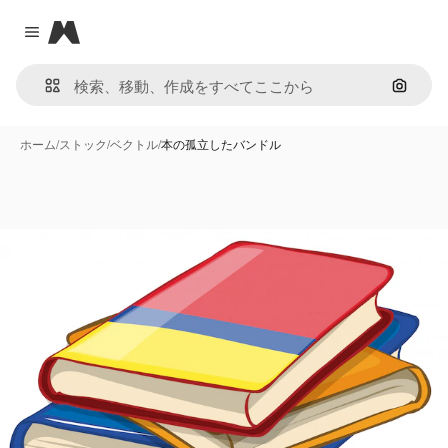
Magnific
Close menu
画像で
ホーム
/
ストック
/
ベクトル
/
本の孤立したバンドル