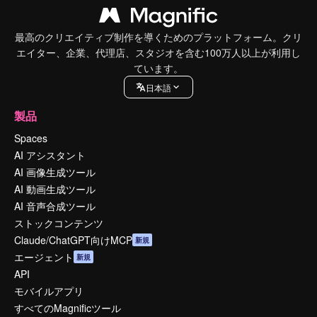
最高のクリエイティブ制作を導くためのプラットフォーム。クリ
エイター、企業、代理店、スタジオを含む100万人以上が利用し
ています。
日本語
製品
Spaces
AI アシスタント
AI 画像生成ツール
AI 動画生成ツール
AI 音声合成ツール
ストックコンテンツ
Claude/ChatGPT向けMCP
新規
エージェント
新規
API
モバイルアプリ
すべてのMagnificツール