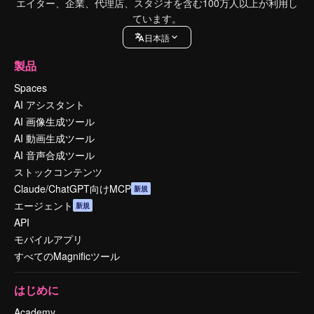
エイター、企業、代理店、スタジオを含む100万人以上が利用し
ています。
日本語
製品
Spaces
AI アシスタント
AI 画像生成ツール
AI 動画生成ツール
AI 音声合成ツール
ストックコンテンツ
Claude/ChatGPT向けMCP
新規
エージェント
新規
API
モバイルアプリ
すべてのMagnificツール
はじめに
Academy