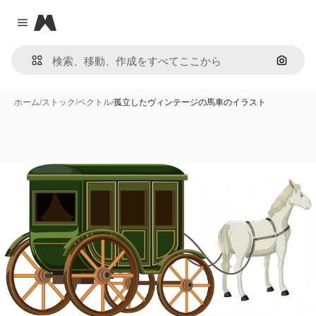
Magnific
Close menu
画像で
ホーム
/
ストック
/
ベクトル
/
孤立したヴィンテージの馬車のイラスト