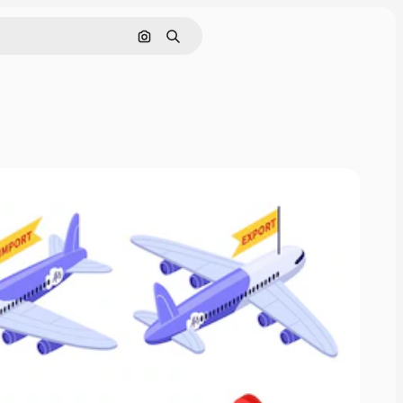
画像で検索
検索