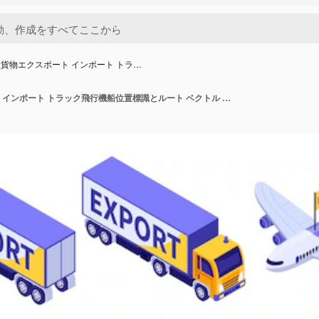
貨物エクスポート インポート トラ…
等尺性貨物エクスポート インポート トラック飛行機船位置標識とルート ベクトル イラスト分離アイコンのセット