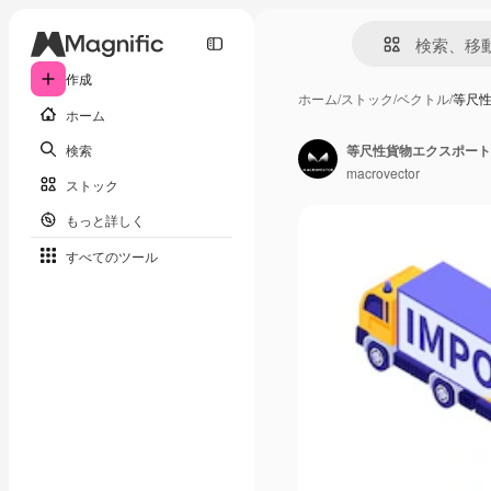
作成
ホーム
/
ストック
/
ベクトル
/
等尺性
ホーム
検索
macrovector
ストック
もっと詳しく
すべてのツール