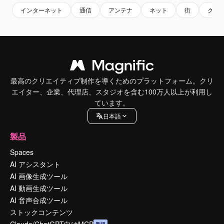
インターネット
通信
アンテナ
ネット
街
グロ
最高のクリエイティブ制作を導くためのプラットフォーム。クリ
エイター、企業、代理店、スタジオを含む100万人以上が利用し
ています。
日本語
製品
Spaces
AI アシスタント
AI 画像生成ツール
AI 動画生成ツール
AI 音声合成ツール
ストックコンテンツ
Claude/ChatGPT向けMCP
新規