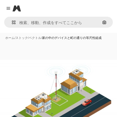
Magnific
Close menu
画像で
ホーム
/
ストック
/
ベクトル
/
家の中のデバイスと町の通りの等尺性組成