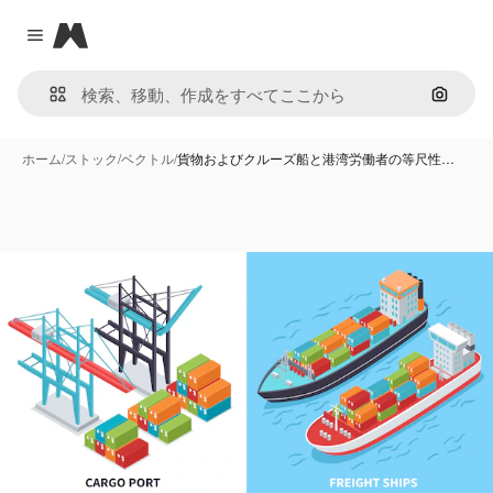
Magnific
Close menu
画像で
ホーム
/
ストック
/
ベクトル
/
貨物およびクルーズ船と港湾労働者の等尺性…