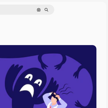
画像で検索
検索