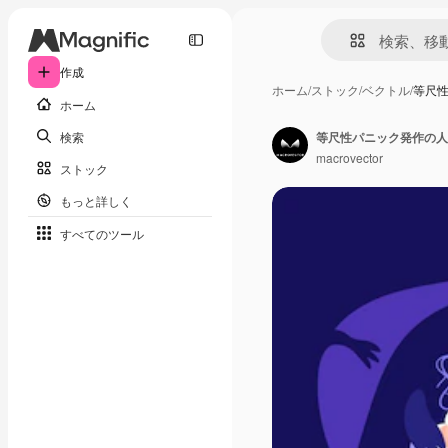
作成
ホーム
/
ストック
/
ベクトル
/
等尺
ホーム
検索
等尺性パニック発作の人
macrovector
ストック
もっと詳しく
すべてのツール