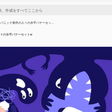
性パニック発作の人々の水平バナーセッ…
々の水平バナーセットw