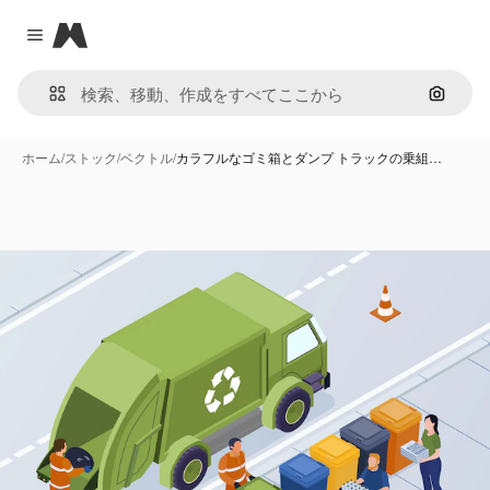
Magnific
Close menu
画像で
ホーム
/
ストック
/
ベクトル
/
カラフルなゴミ箱とダンプ トラックの乗組…