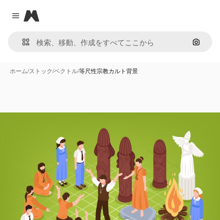
Magnific
Close menu
画像で
ホーム
/
ストック
/
ベクトル
/
等尺性宗教カルト背景