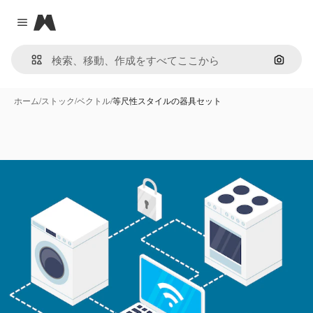
Magnific
Close menu
画像で
ホーム
/
ストック
/
ベクトル
/
等尺性スタイルの器具セット