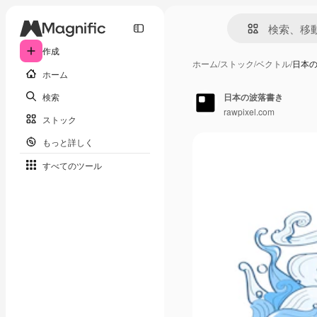
作成
ホーム
/
ストック
/
ベクトル
/
日本
ホーム
検索
日本の波落書き
rawpixel.com
ストック
もっと詳しく
すべてのツール