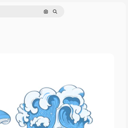
画像で検索
検索